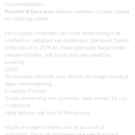
topontwikkelaars.
Roulette & Baccarat:
Diverse variaties inclusief Speed
en Lightning edities.
Betaalmethoden en Opnames
Een cruciaal onderdeel van onze beoordeling is de
snelheid en veiligheid van betalingen. Blackjack Casino
ondersteunt in 2026 de meest gebruikte Nederlandse
betaalmethoden, wat zorgt voor een naadloze
ervaring.
iDEAL
De favoriete methode voor directe stortingen vanuit je
eigen bankomgeving.
E-wallets (Trustly)
Snelle verwerking van opnames, vaak binnen 24 uur.
Creditcards
Veilig betalen met Visa of Mastercard.
Klantenservice
Mocht je vragen hebben over je account of
bonussen, dan is de klantenservice van Blackjack