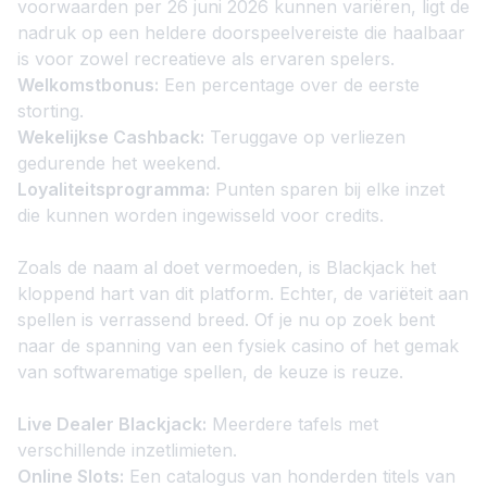
voorwaarden per 26 juni 2026 kunnen variëren, ligt de
nadruk op een heldere doorspeelvereiste die haalbaar
is voor zowel recreatieve als ervaren spelers.
Welkomstbonus:
Een percentage over de eerste
storting.
Wekelijkse Cashback:
Teruggave op verliezen
gedurende het weekend.
Loyaliteitsprogramma:
Punten sparen bij elke inzet
die kunnen worden ingewisseld voor credits.
Spelaanbod: Meer dan alleen kaarten
Zoals de naam al doet vermoeden, is Blackjack het
kloppend hart van dit platform. Echter, de variëteit aan
spellen is verrassend breed. Of je nu op zoek bent
naar de spanning van een fysiek casino of het gemak
van softwarematige spellen, de keuze is reuze.
Populaire categorieën:
Live Dealer Blackjack:
Meerdere tafels met
verschillende inzetlimieten.
Online Slots:
Een catalogus van honderden titels van